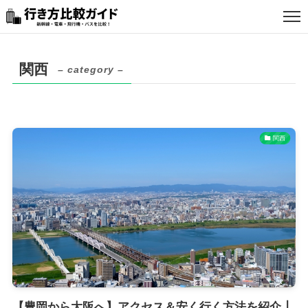
関西
– category –
お問い合わせ
サイト情報
関西
アフィリエイトについて
スタッフ採用
広告について
個人情報取扱方針
【豊岡から大阪へ】アクセス＆安く行く方法を紹介┃