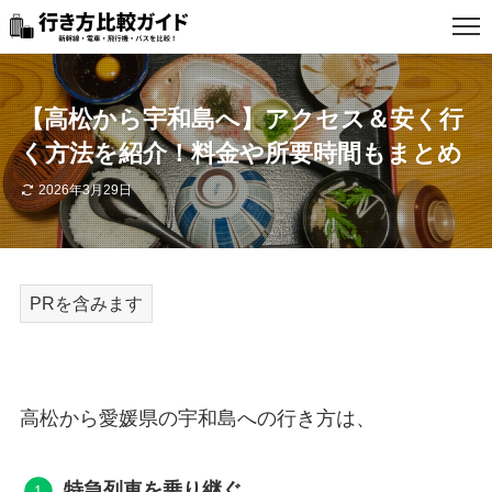
【高松から宇和島へ】アクセス＆安く行
お問い合わせ
く方法を紹介！料金や所要時間もまとめ
2026年3月29日
サイト情報
アフィリエイトについて
スタッフ採用
広告について
個人情報取扱方針
高松から愛媛県の宇和島への行き方は、
特急列車を乗り継ぐ