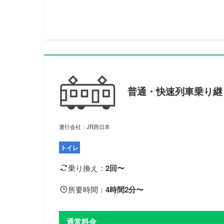
普通・快速列車乗り継
運行会社：JR西日本
トイレ
乗り換え：
2回〜
所要時間：
4時間2分〜
通常料金