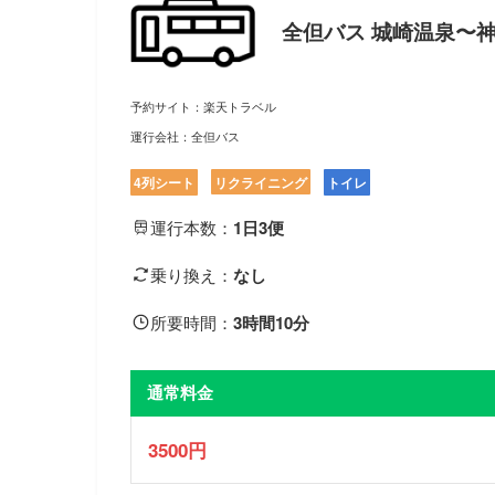
全但バス 城崎温泉〜
予約サイト：楽天トラベル
運行会社：全但バス
4列シート
リクライニング
トイレ
運行本数：
1日3便
乗り換え：
なし
所要時間：
3時間10分
通常料金
3500
円