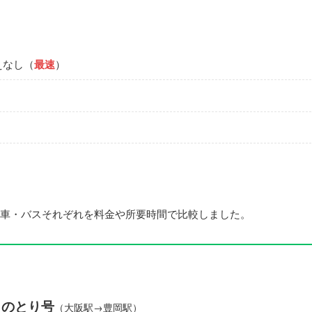
えなし（
最速
）
車・バスそれぞれを料金や所要時間で比較しました。
うのとり号
（大阪駅→豊岡駅）