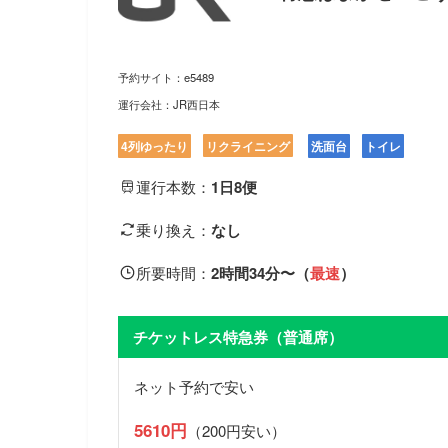
予約サイト：e5489
運行会社：JR西日本
4列ゆったり
リクライニング
洗面台
トイレ
運行本数：
1日8便
乗り換え：
なし
所要時間：
2時間34分〜（
最速
）
チケットレス特急券（普通席）
ネット予約で安い
5610
円
（200円安い）