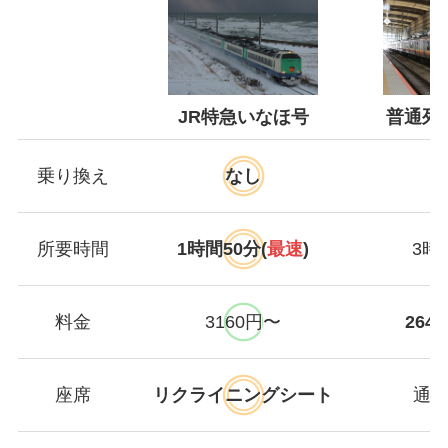
JR特急いなほ号
普通列
乗り換え
なし
所要時間
1時間50分(
最速
)
3時
料金
3160円〜
264
座席
リクライニングシート
通