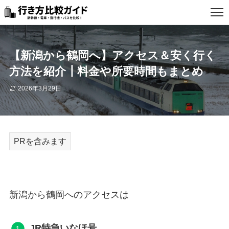
【新潟から鶴岡へ】アクセス＆安く行く
お問い合わせ
方法を紹介┃料金や所要時間もまとめ
2026年3月29日
サイト情報
アフィリエイトについて
スタッフ採用
広告について
個人情報取扱方針
新潟から鶴岡へのアクセスは
JR特急いなほ号