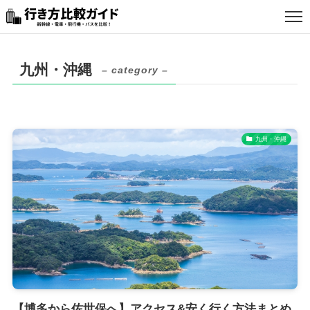
九州・沖縄
– category –
お問い合わせ
サイト情報
九州・沖縄
アフィリエイトについて
スタッフ採用
広告について
個人情報取扱方針
【博多から佐世保へ】アクセス&安く行く方法まとめ